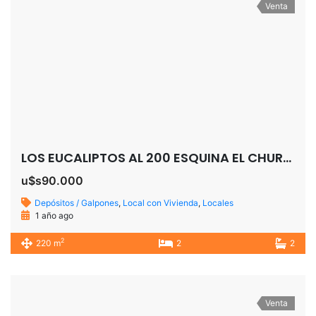
Venta
LOS EUCALIPTOS AL 200 ESQUINA EL CHURRINCHE SAN JOSE TEMPERLEY
u$s90.000
Depósitos / Galpones
,
Local con Vivienda
,
Locales
1 año ago
2
220 m
2
2
Venta