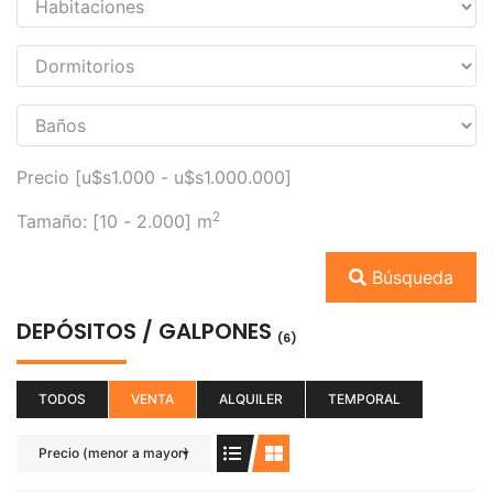
Precio [
u$s1.000
-
u$s1.000.000
]
2
Tamaño: [
10
-
2.000
] m
Búsqueda
DEPÓSITOS / GALPONES
(6)
TODOS
VENTA
ALQUILER
TEMPORAL
Precio (menor a mayor)