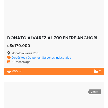
DONATO ALVAREZ AL 700 ENTRE ANCHORIS Y LA MADRESELVA TEMPERLEY
u$s170.000
donato alvarez 700
Depósitos / Galpones
,
Galpones Industriales
12 meses ago
2
600 m
2
Venta