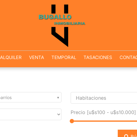
ALQUILER
VENTA
TEMPORAL
TASACIONES
CONTA
arrios
Precio [
u$s100
-
u$s10.000
]
Bú