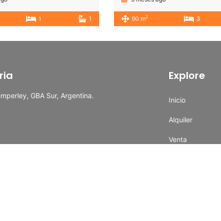
2
1
1
90 m
3
ria
Explore
emperley, GBA Sur, Argentina.
Inicio
Alquiler
Venta
Temporal
aria.com
Tasaciones
Contacto