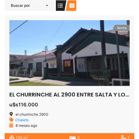
Buscar por
Venta
EL CHURRINCHE AL 2900 ENTRE SALTA Y LOS EUCALIPTUS SAN JOSE TEMPERLEY
u$s116.000
el churrinche 2900
Chalets
8 meses ago
2
130 m
3
2