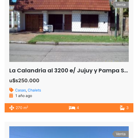
Venta
La Calandria al 3200 e/ Jujuy y Pampa San Jose TEMPERLEY
u$s250.000
Casas
,
Chalets
1 año ago
2
270 m
4
3
Venta