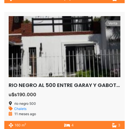
Venta
RIO NEGRO AL 500 ENTRE GARAY Y GABOTO SAN JOSE ADROGUE
u$s190.000
rio negro 500
Chalets
11 meses ago
2
160 m
4
3