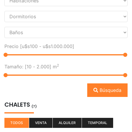
Precio [
u$s100
-
u$s1.000.000
]
2
Tamaño: [
10
-
2.000
] m
Búsqueda
CHALETS
(7)
TODOS
VENTA
ALQUILER
TEMPORAL